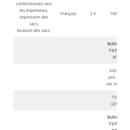
confectionnés vers
les imprimeurs,
François
3 €
10000
impression des
sacs,
livraison des sacs.
BUDGET
TOTAL
HT
Soit un
prix par
sac HT de
TVA
(20%)
BUDGET
TOTAL